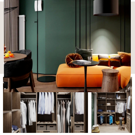
Проект однокомнатной квартиры, 40
кв.м с переорганизацией пространства
для выделения отдельной спальни в
современном стиле с элементами стиля
БОКО, для молодого мужчины в г.
Москва, увлекающегося активными
видами спорта.